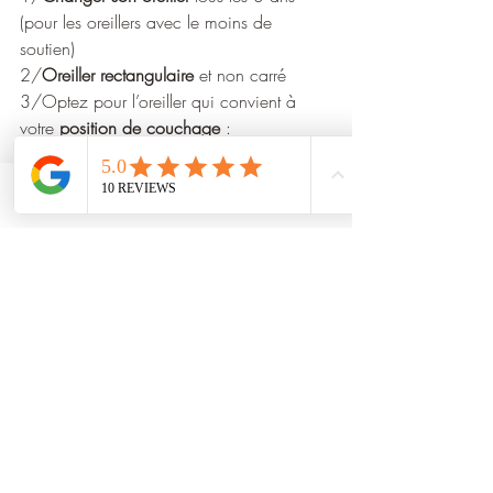
(pour les oreillers avec le moins de 
soutien)    
2/
Oreiller rectangulaire
 et non carré
3/Optez pour l’oreiller qui convient à 
votre 
position de couchage
: 
     Sur le ventre : pas d’oreiller
     Sur le côté : oreiller ergonomique
     Sur le dos : ergonomique ou plume 
Phone
Email
Facebook
d’oie.
N.B : Essayez votre oreiller pendant 
plusieurs nuits et retournez le s'il ne vous 
convient pas. 
De plus en plus d'enseignes proposent 1 
mois d'essai alors profitez-en ! 