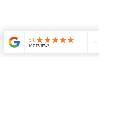
Phone
Email
Facebook
En redonnant un équilibre général à 
votre corps, l’ostéopathe vous 
permettra de réduire les douleurs 
ressenties au niveau du bassin.
En effet, en utilisant des techniques 
douces : musculaires, 
ligamentaires, fasciales et cranio 
sacrées, l’ostéopathe trouvera un 
équilibre entre la partie avant 